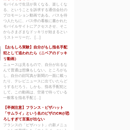
モバイルで生活が良くなる、楽しくな
る、ということを訴求する通信会社の
プロモーション動画である。バスを待
つ人たちに、バス停の看板に書かれた
モバイルサイトにアクセスさせ、そこ
からさまざまなドッキリが始まるとい
うストーリーだ。 […]
【おもしろ実験】自分がもし指名手配
犯として追われたら（ニベアのドッキ
リ動画）
ニュースは見るもので、自分が出るな
んて普通は想像もしない。ところがも
し、自分の顔写真が新聞の一面に載っ
たり、テレビニュースに出ていたらど
うするだろう。しかも、指名手配犯と
して。この動画は、空港で待っている
一般客を指名手配 […]
【卒倒注意】フランス・ピザハット
「サムライ」という名のピザのCMが恐
ろしすぎて言葉が出ない
フランスの「ピザハット」の新メニュ