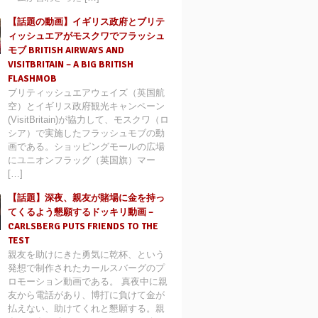
【話題の動画】イギリス政府とブリテ
ィッシュエアがモスクワでフラッシュ
モブ BRITISH AIRWAYS AND
VISITBRITAIN – A BIG BRITISH
FLASHMOB
ブリティッシュエアウェイズ（英国航
空）とイギリス政府観光キャンペーン
(VisitBritain)が協力して、モスクワ（ロ
シア）で実施したフラッシュモブの動
画である。ショッピングモールの広場
にユニオンフラッグ（英国旗）マー
[…]
【話題】深夜、親友が賭場に金を持っ
てくるよう懇願するドッキリ動画 –
CARLSBERG PUTS FRIENDS TO THE
TEST
親友を助けにきた勇気に乾杯、という
発想で制作されたカールスバーグのプ
ロモーション動画である。 真夜中に親
友から電話があり、博打に負けて金が
払えない、助けてくれと懇願する。親