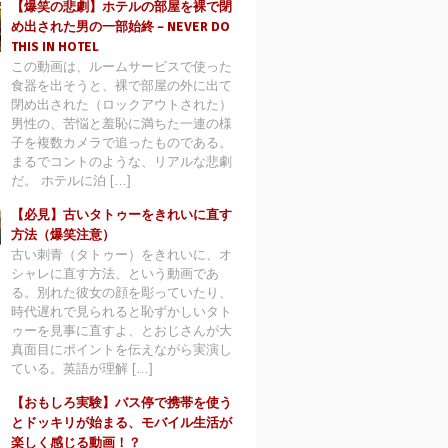
【爆笑の悲劇】ホテルの部屋を裸で閉
め出された男の一部始終 – NEVER DO
THIS IN HOTEL
この動画は、ルームサービスで使った
食器を出そうと、裸で部屋の外に出て
閉め出された（ロックアウトされた）
男性の、苦悩と羞恥に満ちた一連の様
子を複数カメラで追ったものである。
まるでコントのような、リアルな悲劇
だ。 ホテルに泊 […]
【必見】古いタトゥーをきれいに直す
方法（爆笑注意）
古い刺青（タトゥー）をきれいに、オ
シャレに直す方法、という動画であ
る。別れた彼女の顔を彫っていたり、
時代遅れで見られると恥ずかしいタト
ゥーを見事に直すよ、とおじさんが大
真面目にポイントを伝えながら実演し
ている。英語が理解 […]
【おもしろ実験】バス停で携帯を使う
とドッキリが始まる、モバイル生活が
楽しく感じる動画！？