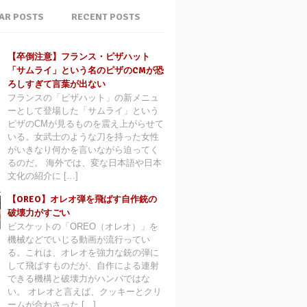
AR POSTS
RECENT POSTS
【卒倒注意】フランス・ピザハット
「サムライ」という名のピザのCMが恐
ろしすぎて言葉が出ない
フランスの「ピザハット」の新メニュ
ーとして登場した「サムライ」という
ピザのCMが見るものを震え上がらせて
いる。女武士のような刀を持った女性
がいきなり何かを言いながら迫ってく
るのだ。 海外では、変な日本語や日本
文化の紹介に […]
【OREO】オレオ弾を飛ばす自作銃の
破壊力がすごい
ビスケットの「OREO（オレオ）」を
機械などでいじる動画が流行ってい
る。これは、オレオを強力な銃の弾に
して飛ばすものだが、自作による連射
できる機構と破壊力がハンパではな
い。 オレオと言えば、クッキーとクリ
ームが合わさった […]