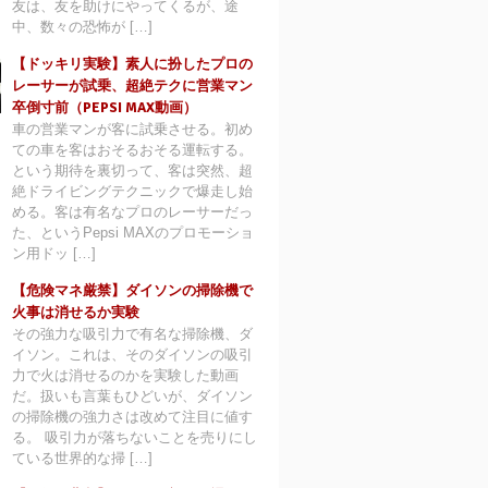
友は、友を助けにやってくるが、途
中、数々の恐怖が […]
【ドッキリ実験】素人に扮したプロの
レーサーが試乗、超絶テクに営業マン
卒倒寸前（PEPSI MAX動画）
車の営業マンが客に試乗させる。初め
ての車を客はおそるおそる運転する。
という期待を裏切って、客は突然、超
絶ドライビングテクニックで爆走し始
める。客は有名なプロのレーサーだっ
た、というPepsi MAXのプロモーショ
ン用ドッ […]
【危険マネ厳禁】ダイソンの掃除機で
火事は消せるか実験
その強力な吸引力で有名な掃除機、ダ
イソン。これは、そのダイソンの吸引
力で火は消せるのかを実験した動画
だ。扱いも言葉もひどいが、ダイソン
の掃除機の強力さは改めて注目に値す
る。 吸引力が落ちないことを売りにし
ている世界的な掃 […]