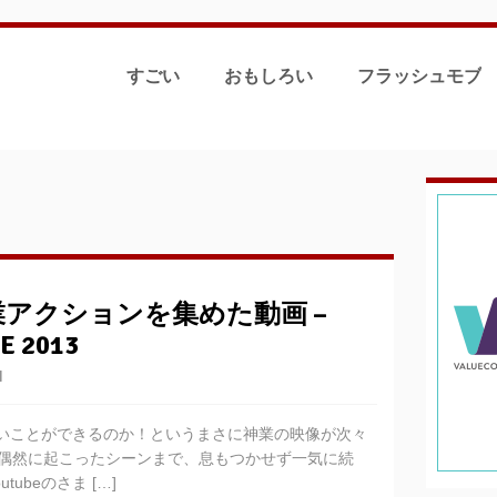
すごい
おもしろい
フラッシュモブ
アクションを集めた動画 –
E 2013
N
ごいことができるのか！というまさに神業の映像が次々
偶然に起こったシーンまで、息もつかせず一気に続
ubeのさま […]