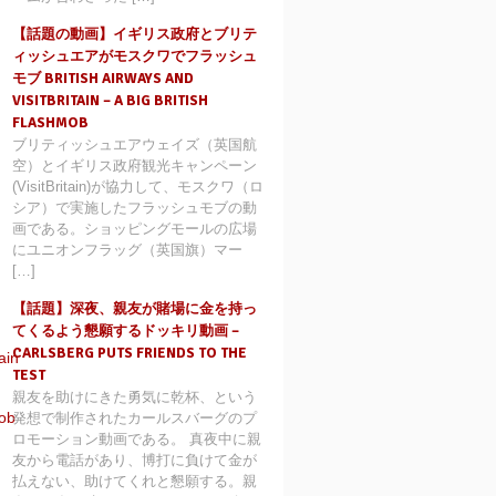
【話題の動画】イギリス政府とブリテ
ィッシュエアがモスクワでフラッシュ
モブ BRITISH AIRWAYS AND
VISITBRITAIN – A BIG BRITISH
FLASHMOB
ブリティッシュエアウェイズ（英国航
空）とイギリス政府観光キャンペーン
(VisitBritain)が協力して、モスクワ（ロ
シア）で実施したフラッシュモブの動
画である。ショッピングモールの広場
にユニオンフラッグ（英国旗）マー
[…]
【話題】深夜、親友が賭場に金を持っ
てくるよう懇願するドッキリ動画 –
CARLSBERG PUTS FRIENDS TO THE
TEST
親友を助けにきた勇気に乾杯、という
発想で制作されたカールスバーグのプ
ロモーション動画である。 真夜中に親
友から電話があり、博打に負けて金が
払えない、助けてくれと懇願する。親