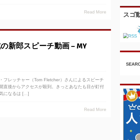
Read More
スゴ
新郎スピーチ動画 – MY
SEARC
レッチャー（Tom Fletcher）さんによるスピーチ
開直後からアクセスが殺到。きっとあなたも目が釘付
になるは […]
Read More