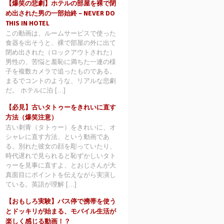
【爆笑の悲劇】ホテルの部屋を裸で閉
め出された男の一部始終 – NEVER DO
THIS IN HOTEL
この動画は、ルームサービスで使った
食器を出そうと、裸で部屋の外に出て
閉め出された（ロックアウトされた）
男性の、苦悩と羞恥に満ちた一連の様
子を複数カメラで追ったものである。
まるでコントのような、リアルな悲劇
だ。 ホテルに泊 […]
【必見】古いタトゥーをきれいに直す
方法（爆笑注意）
古い刺青（タトゥー）をきれいに、オ
シャレに直す方法、という動画であ
る。別れた彼女の顔を彫っていたり、
時代遅れで見られると恥ずかしいタト
ゥーを見事に直すよ、とおじさんが大
真面目にポイントを伝えながら実演し
ている。英語が理解 […]
【おもしろ実験】バス停で携帯を使う
とドッキリが始まる、モバイル生活が
楽しく感じる動画！？