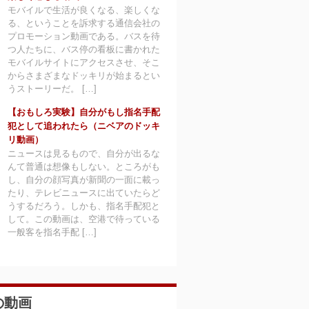
モバイルで生活が良くなる、楽しくな
る、ということを訴求する通信会社の
プロモーション動画である。バスを待
つ人たちに、バス停の看板に書かれた
モバイルサイトにアクセスさせ、そこ
からさまざまなドッキリが始まるとい
うストーリーだ。 […]
【おもしろ実験】自分がもし指名手配
犯として追われたら（ニベアのドッキ
リ動画）
ニュースは見るもので、自分が出るな
んて普通は想像もしない。ところがも
し、自分の顔写真が新聞の一面に載っ
たり、テレビニュースに出ていたらど
うするだろう。しかも、指名手配犯と
して。この動画は、空港で待っている
一般客を指名手配 […]
の動画