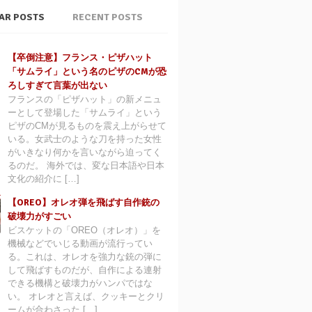
AR POSTS
RECENT POSTS
【卒倒注意】フランス・ピザハット
「サムライ」という名のピザのCMが恐
ろしすぎて言葉が出ない
フランスの「ピザハット」の新メニュ
ーとして登場した「サムライ」という
ピザのCMが見るものを震え上がらせて
いる。女武士のような刀を持った女性
がいきなり何かを言いながら迫ってく
るのだ。 海外では、変な日本語や日本
文化の紹介に […]
【OREO】オレオ弾を飛ばす自作銃の
破壊力がすごい
ビスケットの「OREO（オレオ）」を
機械などでいじる動画が流行ってい
る。これは、オレオを強力な銃の弾に
して飛ばすものだが、自作による連射
できる機構と破壊力がハンパではな
い。 オレオと言えば、クッキーとクリ
ームが合わさった […]