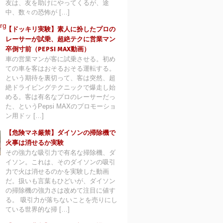
友は、友を助けにやってくるが、途
中、数々の恐怖が […]
【ドッキリ実験】素人に扮したプロの
レーサーが試乗、超絶テクに営業マン
卒倒寸前（PEPSI MAX動画）
車の営業マンが客に試乗させる。初め
ての車を客はおそるおそる運転する。
という期待を裏切って、客は突然、超
絶ドライビングテクニックで爆走し始
める。客は有名なプロのレーサーだっ
た、というPepsi MAXのプロモーショ
ン用ドッ […]
【危険マネ厳禁】ダイソンの掃除機で
火事は消せるか実験
その強力な吸引力で有名な掃除機、ダ
イソン。これは、そのダイソンの吸引
力で火は消せるのかを実験した動画
だ。扱いも言葉もひどいが、ダイソン
の掃除機の強力さは改めて注目に値す
る。 吸引力が落ちないことを売りにし
ている世界的な掃 […]