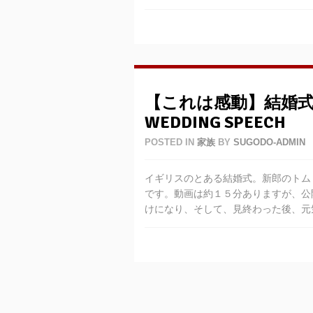
【これは感動】結婚式の
WEDDING SPEECH
POSTED IN
家族
BY
SUGODO-ADMIN
イギリスのとある結婚式。新郎のトム・フ
です。動画は約１５分ありますが、公
けになり、そして、見終わった後、元気